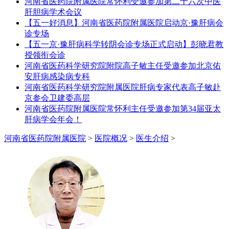
河南省医药院附属医院常怀利受邀参加第二十六次中医
肝胆病学术会议
【五一好消息】河南省医药院附属医院启动京·豫肝病会
诊专场
【五一京·豫肝病科学转阴会诊专场正式启动】彭晓君教
授领衔会诊
河南省医药科学研究院附院高子敏主任受邀参加北京佑
安肝病感染病专科
河南省医药科学研究院附属医院肝病专家代表高子敏赴
京参会卫建委高层
河南省医药院附属医院常怀利主任受邀参加第34届亚太
肝病学会年会！
河南省医药院附属医院
>
医院概况
>
医生介绍
>