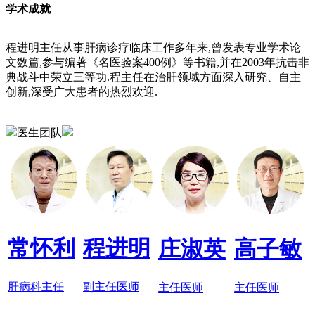
学术成就
程进明主任从事肝病诊疗临床工作多年来,曾发表专业学术论
文数篇,参与编著《名医验案400例》等书籍,并在2003年抗击非
典战斗中荣立三等功.程主任在治肝领域方面深入研究、自主
创新,深受广大患者的热烈欢迎.
医生团队
常怀利
程进明
庄淑英
高子敏
肝病科主任
副主任医师
主任医师
主任医师