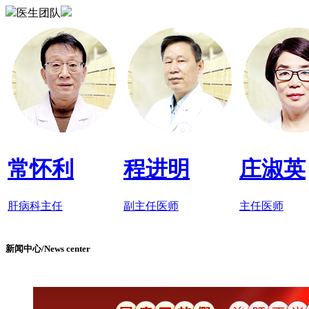
医生团队
常怀利
程进明
庄淑英
肝病科主任
副主任医师
主任医师
新闻中心/News center