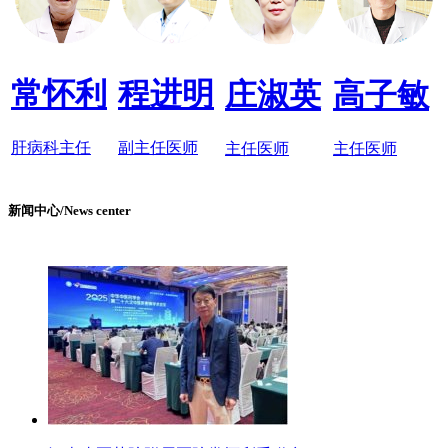
常怀利
程进明
庄淑英
高子敏
肝病科主任
副主任医师
主任医师
主任医师
新闻中心/News center