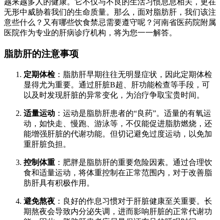
越来越多人的健康。它不仅与不良的生活习惯息息相关，更在
无形中威胁着我们的生命质量。那么，面对脂肪肝，我们该注
意些什么？又有哪些饮食禁忌需要遵守呢？河南省医药院附属
医院作为专业的肝病诊疗机构，将为您一一解答。
脂肪肝的注意事项
定期体检
：脂肪肝早期往往无明显症状，因此定期体检
显得尤为重要。通过肝脏B超、肝功能检查等手段，可
以及时发现肝脏的异常变化，为治疗争取宝贵时间。
适量运动
：运动是脂肪肝患者的“良药”。适量的有氧运
动，如快走、慢跑、游泳等，不仅能促进脂肪燃烧，还
能增强肝脏的代谢功能。但切记避免过度运动，以免加
重肝脏负担。
控制体重
：肥胖是脂肪肝的重要危险因素。通过合理饮
食和适量运动，将体重控制在正常范围内，对于改善脂
肪肝具有积极作用。
避免熬夜
：良好的作息习惯对于肝脏健康至关重要。长
期熬夜会导致内分泌失调，进而影响肝脏的正常代谢功