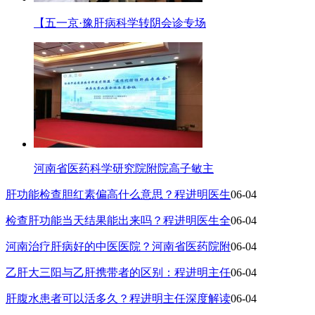
【五一京·豫肝病科学转阴会诊专场
河南省医药科学研究院附院高子敏主
肝功能检查胆红素偏高什么意思？程进明医生
06-04
检查肝功能当天结果能出来吗？程进明医生全
06-04
河南治疗肝病好的中医医院？河南省医药院附
06-04
乙肝大三阳与乙肝携带者的区别：程进明主任
06-04
肝腹水患者可以活多久？程进明主任深度解读
06-04