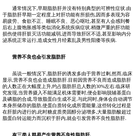
通常情况下,早期脂肪肝并没有特别典型的可辨性症状.由
于脂肪肝早期一定程度上对肝功能有所损伤,因而多表现为容
易疲劳、食欲不正、睡眠不良、恶心呕吐,甚至有人会感到餐
后右上腹饱胀感等类似消化系统疾病症状.稍微严重的肝功能
损伤使得肝脏灭活功能减弱,进而导致肝区不适,甚至影响内分
泌系统正常运行,造成女性月经紊乱及男性阳痿等疾病.
营养不良也会引发脂肪肝
虽说一般情况下,脂肪肝的诱发多由于营养过剩,然而,临床
显示,营养不良也会造成脂肪肝.目前因营养不良而造成脂肪肝
的人数正在大幅度上升,约占脂肪肝总人数的30%左右.临床研
究发现,当营养摄入不能满足机体需要时,便会影响脱辅基蛋白
及磷脂的合成,导致脂蛋白生成不足.与此同时,身体会自动调节
本身所储存的脂肪,使蛋白质转化成所需能量,这些转化过程是
在肝脏内进行的,此时糖皮质类固醇分泌增多,大量脂肪酸超过
脂蛋白转运能力而沉积于肝内,就会引发营养不良性脂肪肝.
有三类人群易产生营养不良性脂肪肝.