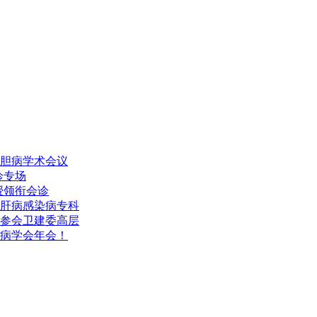
胆病学术会议
诊专场
授领衔会诊
肝病感染病专科
参会卫建委高层
肝病学会年会！