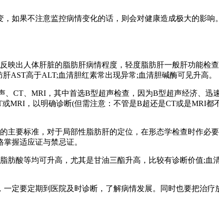
，如果不注意监控病情变化的话，则会对健康造成极大的影响。
映出人体肝脏的脂肪肝病情程度，轻度脂肪肝一般肝功能检查
肝AST高于ALT;血清胆红素常出现异常;血清胆碱酶可见升高。
CT、MRI，其中首选B型超声检查，因为B型超声经济、迅速
T或MRI，以明确诊断(但需注意：不管是B超还是CT或是MR
主要标准，对于局部性脂肪肝的定位，在形态学检查时作必要
格掌握适应证与禁忌证。
肪酸等均可升高，尤其是甘油三酯升高，比较有诊断价值;血清学
一定要定期到医院及时诊断，了解病情发展。同时也要把治疗放