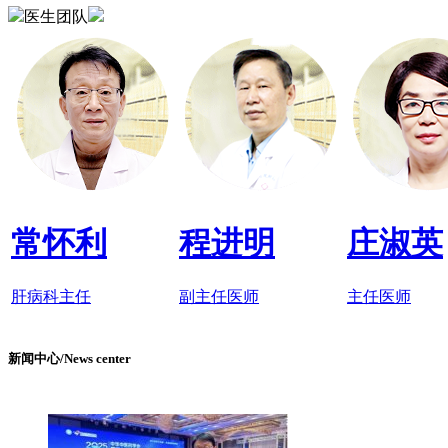
医生团队
常怀利
程进明
庄淑英
肝病科主任
副主任医师
主任医师
新闻中心/News center