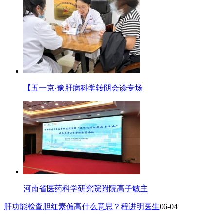
【五一京·豫肝病科学转阴会诊专场
河南省医药科学研究院附院高子敏主
肝功能检查胆红素偏高什么意思？程进明医生
06-04