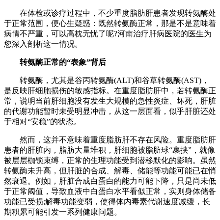
在体检或诊疗过程中，不少重度脂肪肝患者发现转氨酶处
于正常范围，便心生疑惑：既然转氨酶正常，那是不是意味着
病情不严重，可以高枕无忧了呢?河南治疗肝病医院的医生为
您深入剖析这一情况。
转氨酶正常的“表象”背后
转氨酶，尤其是谷丙转氨酶(ALT)和谷草转氨酶(AST)，
是反映肝细胞损伤的敏感指标。在重度脂肪肝中，若转氨酶正
常，说明当前肝细胞没有发生大规模的急性炎症、坏死，肝脏
的代谢功能暂时未受明显冲击，从这一层面看，似乎肝脏还处
于相对“安稳”的状态。
然而，这并不意味着重度脂肪肝不存在风险。重度脂肪肝
患者的肝脏内，脂肪大量堆积，肝细胞被脂肪球“裹挟”，就像
被层层枷锁束缚，正常的生理功能受到潜移默化的影响。虽然
转氨酶未升高，但肝脏的合成、解毒、储能等功能可能已在悄
然衰退。例如，肝脏合成白蛋白的能力可能下降，只是尚未低
于正常阈值，导致血液中白蛋白水平看似正常，实则身体储备
功能已受损;解毒功能变弱，使得体内毒素代谢速度减缓，长
期积累可能引发一系列健康问题。