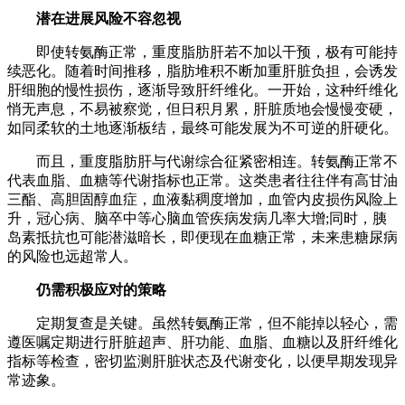
潜在进展风险不容忽视
即使转氨酶正常，重度脂肪肝若不加以干预，极有可能持
续恶化。随着时间推移，脂肪堆积不断加重肝脏负担，会诱发
肝细胞的慢性损伤，逐渐导致肝纤维化。一开始，这种纤维化
悄无声息，不易被察觉，但日积月累，肝脏质地会慢慢变硬，
如同柔软的土地逐渐板结，最终可能发展为不可逆的肝硬化。
而且，重度脂肪肝与代谢综合征紧密相连。转氨酶正常不
代表血脂、血糖等代谢指标也正常。这类患者往往伴有高甘油
三酯、高胆固醇血症，血液黏稠度增加，血管内皮损伤风险上
升，冠心病、脑卒中等心脑血管疾病发病几率大增;同时，胰
岛素抵抗也可能潜滋暗长，即便现在血糖正常，未来患糖尿病
的风险也远超常人。
仍需积极应对的策略
定期复查是关键。虽然转氨酶正常，但不能掉以轻心，需
遵医嘱定期进行肝脏超声、肝功能、血脂、血糖以及肝纤维化
指标等检查，密切监测肝脏状态及代谢变化，以便早期发现异
常迹象。