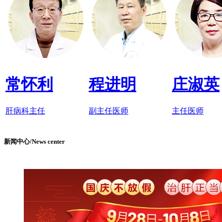
常怀利
程进明
庄淑英
肝病科主任
副主任医师
主任医师
新闻中心/News center