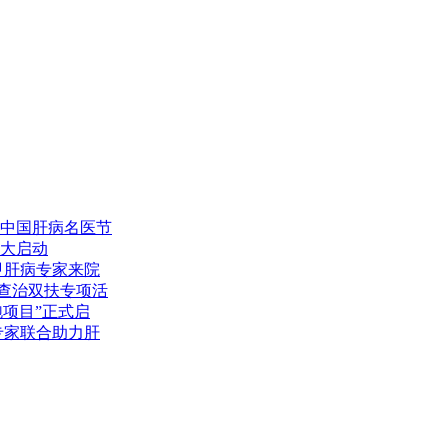
中国肝病名医节
大启动
甲肝病专家来院
型查治双扶专项活
跑项目”正式启
专家联合助力肝