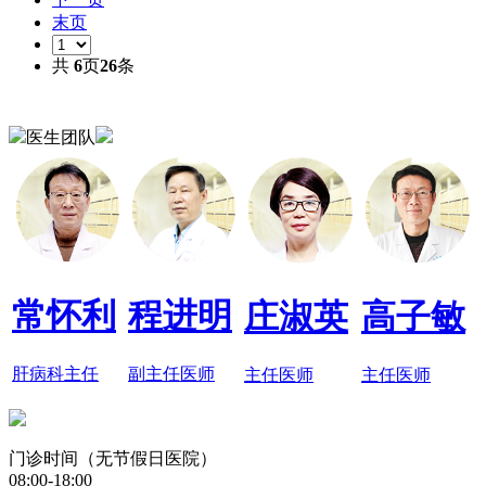
末页
共
6
页
26
条
医生团队
常怀利
程进明
庄淑英
高子敏
肝病科主任
副主任医师
主任医师
主任医师
门诊时间（无节假日医院）
08:00-18:00